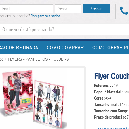
Esqueceu sua senha?
Recupere sua senha
CÃO DE RETIRADA
COMO COMPRAR
COMO GERAR PD
áfico » FLYERS - PANFLETOS - FOLDERS
Flyer Couch
Referência:
19
Papel / Material:
cou
Cores:
4x4
Tamanho final:
14x2
Tamanho com Sangri
Prazo de produção:
7