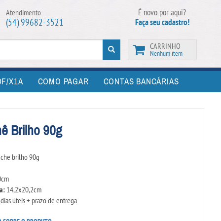
É novo por aqui?
Atendimento
(54) 99682-3521
Faça seu cadastro!
CARRINHO
Nenhum item
F/X1A
COMO PAGAR
CONTAS BANCÁRIAS
ê Brilho 90g
che brilho 90g
0cm
a:
14,2x20,2cm
 dias úteis + prazo de entrega