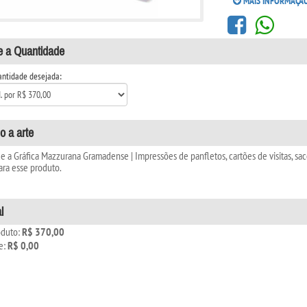
MAIS INFORMAÇÃ
e a Quantidade
antidade desejada:
o a arte
 a Gráfica Mazzurana Gramadense | Impressões de panfletos, cartões de visitas, saco
ara esse produto.
l
oduto:
R$ 370,00
te:
R$ 0,00