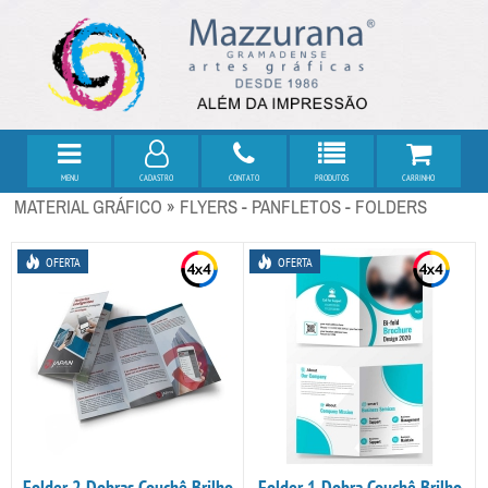
MENU
CADASTRO
CONTATO
PRODUTOS
CARRINHO
MATERIAL GRÁFICO » FLYERS - PANFLETOS - FOLDERS
OFERTA
OFERTA
Folder 2 Dobras Couchê Brilho
Folder 1 Dobra Couchê Brilho